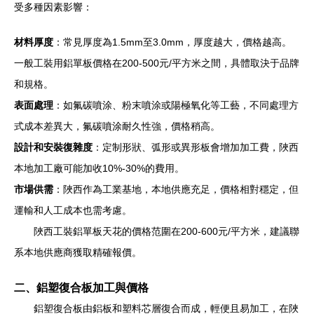
受多種因素影響：
材料厚度
：常見厚度為1.5mm至3.0mm，厚度越大，價格越高。
一般工裝用鋁單板價格在200-500元/平方米之間，具體取決于品牌
和規格。
表面處理
：如氟碳噴涂、粉末噴涂或陽極氧化等工藝，不同處理方
式成本差異大，氟碳噴涂耐久性強，價格稍高。
設計和安裝復雜度
：定制形狀、弧形或異形板會增加加工費，陜西
本地加工廠可能加收10%-30%的費用。
市場供需
：陜西作為工業基地，本地供應充足，價格相對穩定，但
運輸和人工成本也需考慮。
陜西工裝鋁單板天花的價格范圍在200-600元/平方米，建議聯
系本地供應商獲取精確報價。
二、鋁塑復合板加工與價格
鋁塑復合板由鋁板和塑料芯層復合而成，輕便且易加工，在陜