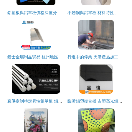
鋁塑板與鋁單板價格深度分析 貴不貴，看這里
不銹鋼與鋁單板 材料特性、加工方法及應用優勢
銳士金屬制品貿易 杭州地區高質量鋁塑復合板焊接加工的卓越之選
行進中的偉業 天溝產品加工板塊如火如荼，鋁塑復合板加工領航行業新篇章
直供定制特定異性鋁單板 鋁幕墻建筑建材的創新與個性化選擇
臨沂鋁塑復合板 吉塑高光鋁塑板引領行業，專業加工成就卓越品質