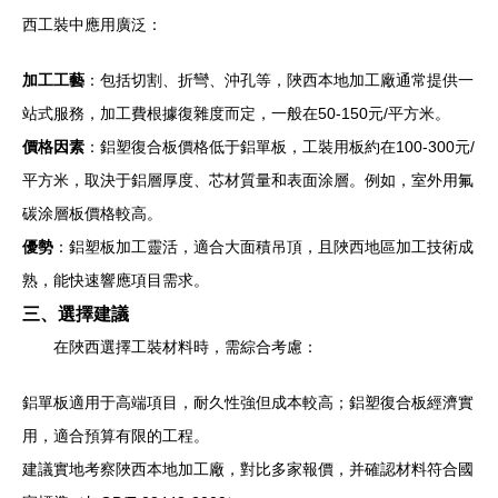
西工裝中應用廣泛：
加工工藝
：包括切割、折彎、沖孔等，陜西本地加工廠通常提供一
站式服務，加工費根據復雜度而定，一般在50-150元/平方米。
價格因素
：鋁塑復合板價格低于鋁單板，工裝用板約在100-300元/
平方米，取決于鋁層厚度、芯材質量和表面涂層。例如，室外用氟
碳涂層板價格較高。
優勢
：鋁塑板加工靈活，適合大面積吊頂，且陜西地區加工技術成
熟，能快速響應項目需求。
三、選擇建議
在陜西選擇工裝材料時，需綜合考慮：
鋁單板適用于高端項目，耐久性強但成本較高；鋁塑復合板經濟實
用，適合預算有限的工程。
建議實地考察陜西本地加工廠，對比多家報價，并確認材料符合國