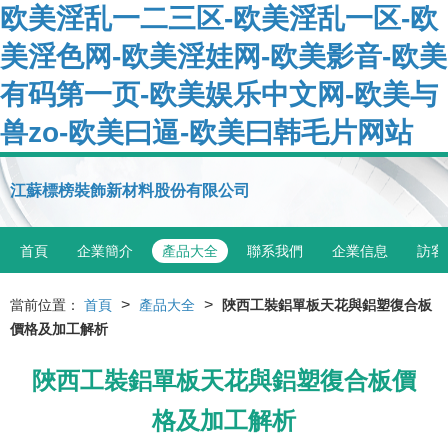
欧美淫乱一二三区-欧美淫乱一区-欧
美淫色网-欧美淫娃网-欧美影音-欧美
有码第一页-欧美娱乐中文网-欧美与
兽zo-欧美曰逼-欧美曰韩毛片网站
江蘇標榜裝飾新材料股份有限公司
首頁
企業簡介
產品大全
聯系我們
企業信息
訪客
>
>
當前位置：
首頁
產品大全
陜西工裝鋁單板天花與鋁塑復合板
價格及加工解析
陜西工裝鋁單板天花與鋁塑復合板價
格及加工解析