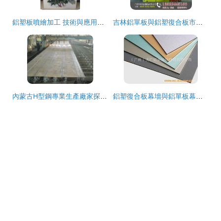
鋁塑板噴繪加工 技術與應用詳解
吉林鋁單板與鋁塑復合板市場概況 廠家成本、加工與報價解析
內蒙古H型鋼專業生產廠家探索 聚焦嘉裕與行業選擇
鋁塑復合板幕墻與鋁單板幕墻的性能對比與防火幕墻的構建